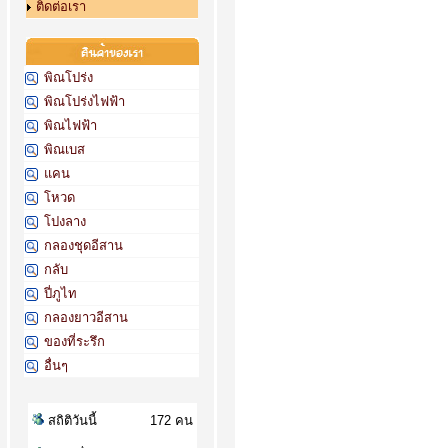
ติดต่อเรา
พิณโปร่ง
พิณโปร่งไฟฟ้า
พิณไฟฟ้า
พิณเบส
แคน
โหวด
โปงลาง
กลองชุดอีสาน
กลับ
ปี่ภูไท
กลองยาวอีสาน
ของที่ระรึก
อื่นๆ
สถิติวันนี้
172 คน