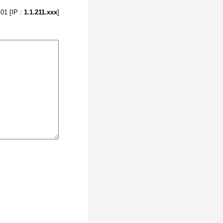
01 [IP :
1.1.211.xxx
]