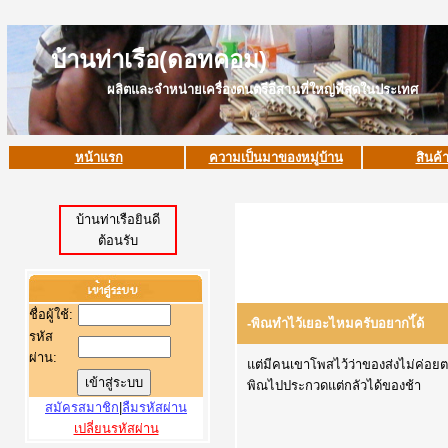
บ้านท่าเรือ(ดอทคอม)
ผลิตและจำหน่ายเครื่องดนตรีอีสานที่ใหญ่ที่สุดในประเทศ
หน้าแรก
ความเป็นมาของหมู่บ้าน
สินค้
บ้านท่าเรือยินดี
ต้อนรับ
ชื่อผู้ใช้
:
-พิณทำไว้เยอะไหมครับอยากไ้ด้
รหัส
ผ่าน:
แต่มีคนเขาโพสไว้ว่าของส่งไม่ค่อยต
พิณไปประกวดแต่กลัวได้ของช้า
สมัครสมาชิก
|
ลืมรหัสผ่าน
เปลี่ยนรหัสผ่าน