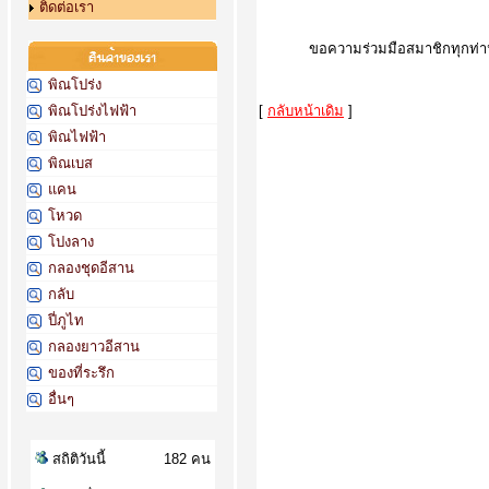
ติดต่อเรา
ขอความร่วมมือสมาชิกทุกท่าน 
พิณโปร่ง
พิณโปร่งไฟฟ้า
[
กลับหน้าเดิม
]
พิณไฟฟ้า
พิณเบส
แคน
โหวด
โปงลาง
กลองชุดอีสาน
กลับ
ปี่ภูไท
กลองยาวอีสาน
ของที่ระรึก
อื่นๆ
สถิติวันนี้
182 คน