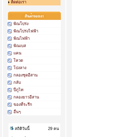
ติดต่อเรา
พิณโปร่ง
พิณโปร่งไฟฟ้า
พิณไฟฟ้า
พิณเบส
แคน
โหวด
โปงลาง
กลองชุดอีสาน
กลับ
ปี่ภูไท
กลองยาวอีสาน
ของที่ระรึก
อื่นๆ
สถิติวันนี้
29 คน