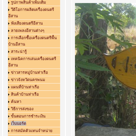
รูปภาพสินค้าเพิ่มเติม
วีดิโอการผลิตเครื่องดนตรี
อีสาน
ฟังเสียงดนตรีอีสาน
ลายเพลงอีสานต่างๆ
การเลือกซื้อเครื่องดนตรีพื้น
บ้านอีสาน
สาระน่ารู้
เทคนิคการเล่นเครื่องดนตรี
อีสาน
ข่าวสารหมู่บ้านท่าเรือ
ข่าวจังหวัดนครพนม
แผนที่บ้านท่าเรือ
สินค้าบ้านท่าเรือ
ค้นหา
วิธีการส่งของ
ขั้นตอนการชำระเงิน
เว็บบอร์ด
การสมัคตัวแทนจำหน่าย