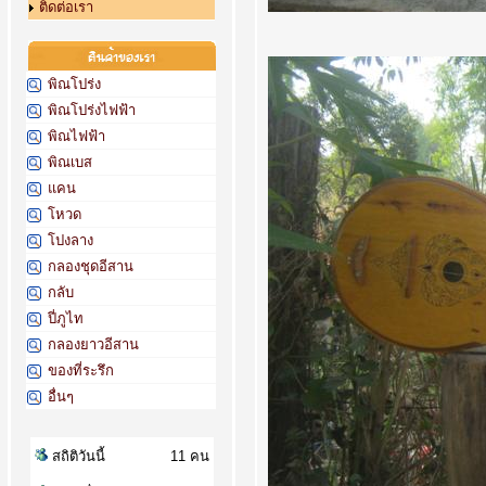
ติดต่อเรา
พิณโปร่ง
พิณโปร่งไฟฟ้า
พิณไฟฟ้า
พิณเบส
แคน
โหวด
โปงลาง
กลองชุดอีสาน
กลับ
ปี่ภูไท
กลองยาวอีสาน
ของที่ระรึก
อื่นๆ
สถิติวันนี้
11 คน