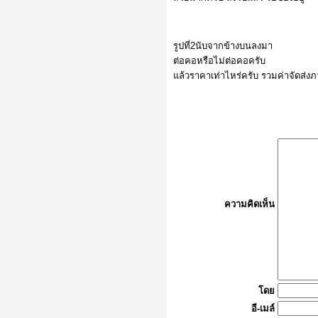
รูปที่2นับจากข้างบนลงมา
ต่อคอหรือไม่ต่อคอครับ
แล้วราคาเท่าไหร่ครับ รวมค่าจัดส่ง
ความคิดเห็น
โดย
อี-เมล์