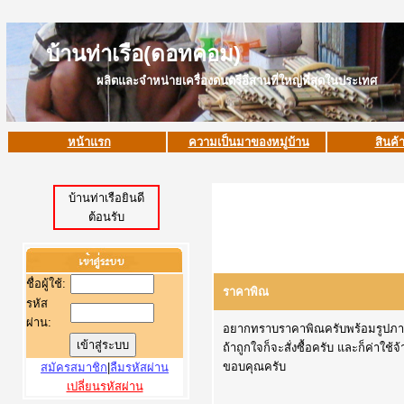
บ้านท่าเรือ(ดอทคอม)
ผลิตและจำหน่ายเครื่องดนตรีอีสานที่ใหญ่ที่สุดในประเทศ
หน้าแรก
ความเป็นมาของหมู่บ้าน
สินค้
บ้านท่าเรือยินดี
ต้อนรับ
ชื่อผู้ใช้
:
ราคาพิณ
รหัส
ผ่าน:
อยากทราบราคาพิณครับพร้อมรูปภาพพิ
ถ้าถูกใจก็จะสั่งซื้อครับ และก็ค่าใช้
ขอบคุณครับ
สมัครสมาชิก
|
ลืมรหัสผ่าน
เปลี่ยนรหัสผ่าน