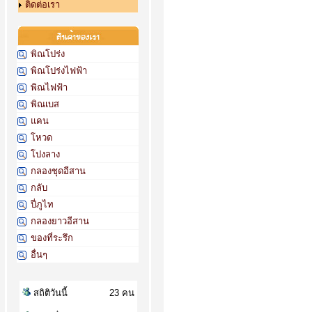
ติดต่อเรา
พิณโปร่ง
พิณโปร่งไฟฟ้า
พิณไฟฟ้า
พิณเบส
แคน
โหวด
โปงลาง
กลองชุดอีสาน
กลับ
ปี่ภูไท
กลองยาวอีสาน
ของที่ระรึก
อื่นๆ
สถิติวันนี้
23 คน