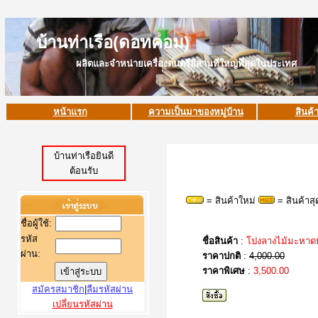
บ้านท่าเรือ(ดอทคอม)
ผลิตและจำหน่ายเครื่องดนตรีอีสานที่ใหญ่ที่สุดในประเทศ
หน้าแรก
ความเป็นมาของหมู่บ้าน
สินค้
บ้านท่าเรือยินดี
ต้อนรับ
= สินค้าใหม่
= สินค้าส
ชื่อผู้ใช้
:
รหัส
ชื่อสินค้า
:
โปงลางไม้มะหาด
ผ่าน:
ราคาปกติ
:
4,000.00
ราคาพิเศษ
:
3,500.00
สมัครสมาชิก
|
ลืมรหัสผ่าน
เปลี่ยนรหัสผ่าน