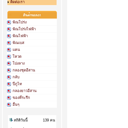
ติดต่อเรา
พิณโปร่ง
พิณโปร่งไฟฟ้า
พิณไฟฟ้า
พิณเบส
แคน
โหวด
โปงลาง
กลองชุดอีสาน
กลับ
ปี่ภูไท
กลองยาวอีสาน
ของที่ระรึก
อื่นๆ
สถิติวันนี้
139 คน