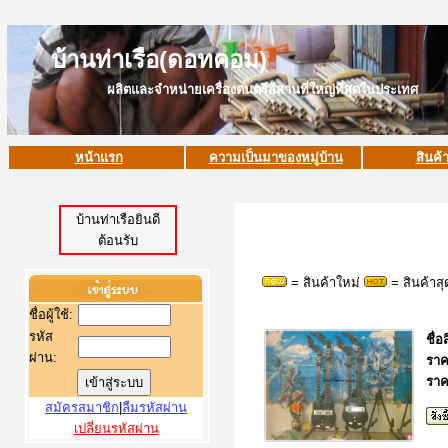
บ้านท่าเรือ(ดอทคอม)
ผลิตและจำหน่ายเครื่องดนตรีอีสานที่ใหญ่ที่สุดในประเทศ
หน้าแรก
ความเป็นมาของหมู่บ้าน
สินค้
บ้านท่าเรือยินดี
ต้อนรับ
= สินค้าใหม่
= สินค้าส
ชื่อผู้ใช้
:
รหัส
ชื่อ
ผ่าน:
ราค
ราค
สมัครสมาชิก
|
ลืมรหัสผ่าน
เปลี่ยนรหัสผ่าน