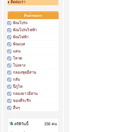
ติดต่อเรา
พิณโปร่ง
พิณโปร่งไฟฟ้า
พิณไฟฟ้า
พิณเบส
แคน
โหวด
โปงลาง
กลองชุดอีสาน
กลับ
ปี่ภูไท
กลองยาวอีสาน
ของที่ระรึก
อื่นๆ
สถิติวันนี้
156 คน