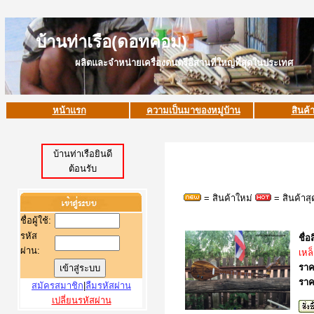
บ้านท่าเรือ(ดอทคอม)
ผลิตและจำหน่ายเครื่องดนตรีอีสานที่ใหญ่ที่สุดในประเทศ
หน้าแรก
ความเป็นมาของหมู่บ้าน
สินค้
บ้านท่าเรือยินดี
ต้อนรับ
= สินค้าใหม่
= สินค้าส
ชื่อผู้ใช้
:
รหัส
ชื่อ
ผ่าน:
เหล
ราค
ราค
สมัครสมาชิก
|
ลืมรหัสผ่าน
เปลี่ยนรหัสผ่าน