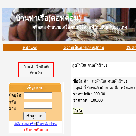
บ้านท่าเรือ(ดอทคอม)
ผลิตและจำหน่ายเครื่องดนตรีอีสานที่ใหญ่ที่สุดในประเทศ
หน้าแรก
ความเป็นมาของหมู่บ้าน
สินค้
ถุงผ้าใส่แคน(ผ้าฝ้าย)
บ้านท่าเรือยินดี
ต้อนรับ
ชื่อสินค้า
: ถุงผ้าใส่แคน(ผ้าฝ้าย)
ถุงผ้าใส่แคนผ้าฝ้าย ทอมือ พร้อม
ราคาปกติ
: 250.00
ชื่อผู้ใช้
:
ราคาลด
: 180.00
รหัส
ผ่าน:
สมัครสมาชิก
|
ลืมรหัสผ่าน
เปลี่ยนรหัสผ่าน