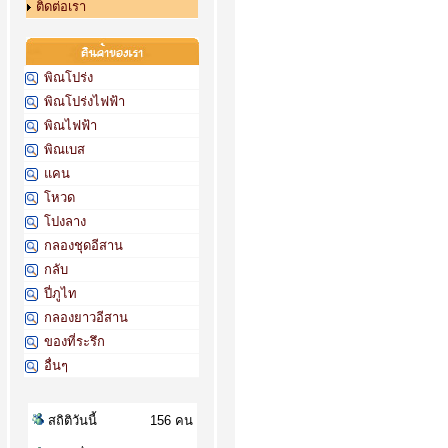
ติดต่อเรา
พิณโปร่ง
พิณโปร่งไฟฟ้า
พิณไฟฟ้า
พิณเบส
แคน
โหวด
โปงลาง
กลองชุดอีสาน
กลับ
ปี่ภูไท
กลองยาวอีสาน
ของที่ระรึก
อื่นๆ
สถิติวันนี้
156 คน