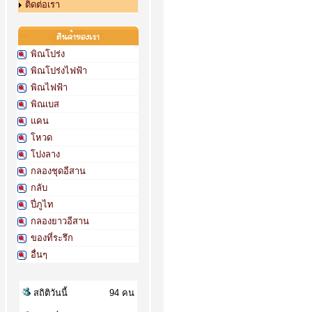
ติดต่อเรา
พิณโปร่ง
พิณโปร่งไฟฟ้า
พิณไฟฟ้า
พิณเบส
แคน
โหวด
โปงลาง
กลองชุดอีสาน
กลับ
ปี่ภูไท
กลองยาวอีสาน
ของที่ระรึก
อื่นๆ
สถิติวันนี้
94 คน